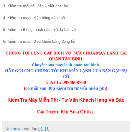
3. Kiểm tra mối nối điện – xiết chặt lại
4. Kiểm tra mạch điện bằng đồng hồ
5. Kiểm tra thông mạch của thiết bị bảo vệ
6. Kiểm tra mạch điều khiển bằng đồng hồ
CHÚNG TÔI CUNG CẤP DỊCH VỤ SỮA CHỮA MÁY LẠNH TẠI
QUẬN TÂN BÌNH
Chuyên:
sua may lanh quan tan binh
HÃY GỌI CHO CHÚNG TÔI KHI MÁY LẠNH CỦA BẠN GẶP SỰ
CỐ
CALL: 0974668700
(
có mặt sau 30p kiểm tra tư vấn miễn phí
)
Kiểm Tra Máy Miễn Phí - Tư Vấn Khách Hàng Và Báo
Giá Trước Khi Sửa Chữa.
Unknown
vào lúc
01:11