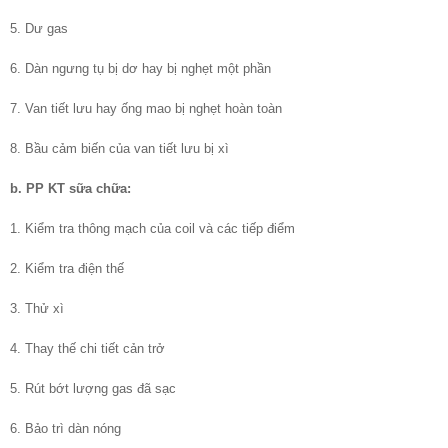
5. Dư gas
6. Dàn ngưng tụ bị dơ hay bị nghẹt một phần
7. Van tiết lưu hay ống mao bị nghẹt hoàn toàn
8. Bầu cảm biến của van tiết lưu bị xì
b. PP KT sữa chữa:
1. Kiểm tra thông mạch của coil và các tiếp điểm
2. Kiểm tra điện thế
3. Thử xì
4. Thay thế chi tiết cản trở
5. Rút bớt lượng gas đã sạc
6. Bảo trì dàn nóng