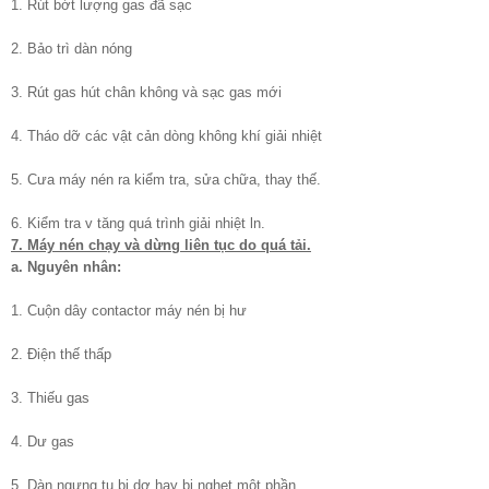
1. Rút bớt lượng gas đã sạc
2. Bảo trì dàn nóng
3. Rút gas hút chân không và sạc gas mới
4. Tháo dỡ các vật cản dòng không khí giải nhiệt
5. Cưa máy nén ra kiểm tra, sửa chữa, thay thế.
6. Kiểm tra v tăng quá trình giải nhiệt ln.
7. Máy nén chạy và dừng liên tục do quá tải.
a. Nguyên nhân:
1. Cuộn dây contactor máy nén bị hư
2. Điện thế thấp
3. Thiếu gas
4. Dư gas
5. Dàn ngưng tụ bị dơ hay bị nghẹt một phần